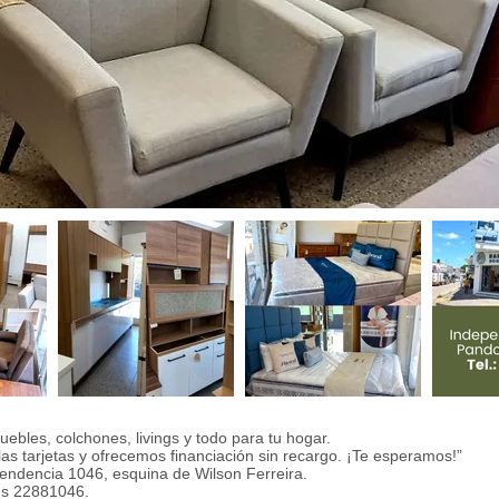
es, colchones, livings y todo para tu hogar.
as tarjetas y ofrecemos financiación sin recargo. ¡Te esperamos!”
ndencia 1046, esquina de Wilson Ferreira.
es 22881046.