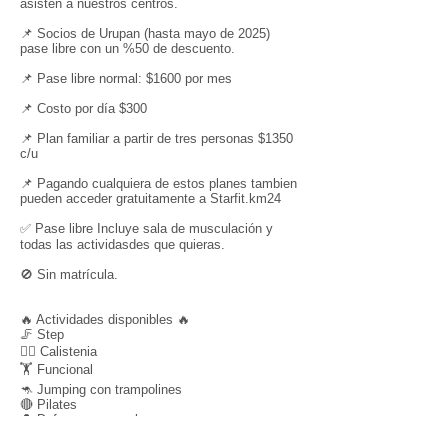
asisten a nuestros centros.
📌 Socios de Urupan (hasta mayo de 2025)
pase libre con un %50 de descuento.
📌 Pase libre normal: $1600 por mes
📌 Costo por día $300
📌 Plan familiar a partir de tres personas $1350
c/u
📌 Pagando cualquiera de estos planes tambien
pueden acceder gratuitamente a Starfit.km24
✅ Pase libre Incluye sala de musculación y
todas las actividasdes que quieras.
🚫 Sin matrícula.
🔥 Actividades disponibles 🔥
🦵 Step
🤸‍♂️ Calistenia
🏋️ Funcional
🦘 Jumping con trampolines
🔴 Pilates
👤 Defensa personal
☺️ Clases especiales