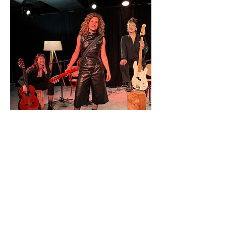
Fecha
14 de mayo de 2026
Hora
20:00
Entrada
$
700
$
600
Socio CCIAP
Lugar
CCIAP - Wilson Ferreira Aldunate 875 – Pando
Reservá tu lugar