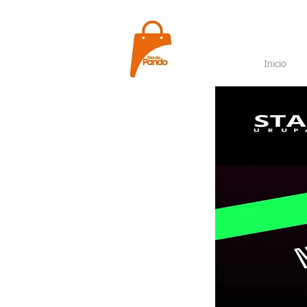
Inicio
6 mes
gimna