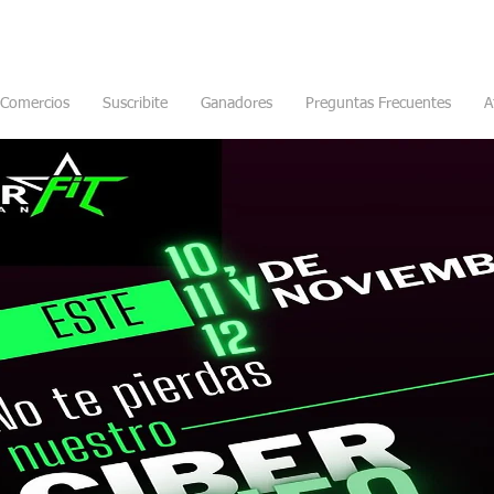
Comercios
Suscribite
Ganadores
Preguntas Frecuentes
A
es de pase libre en el
sio por $1350 al mes