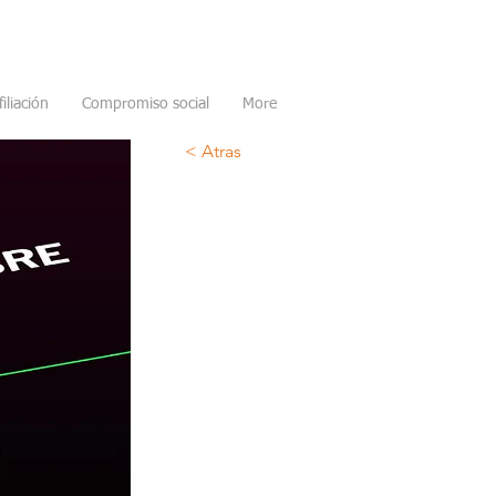
filiación
Compromiso social
More
< Atras