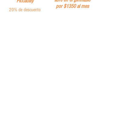
Piccadilly
por $1350 al mes
20% de descuento
Costo real por mes
$1600
Ravioles de
verdura,ricotta o
Patillera / Trimmer
jamón y queso
FULL LISS
20% de descuento
30%descuento