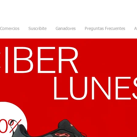
Comercios
Suscribite
Ganadores
Preguntas Frecuentes
A
s championes Adidas