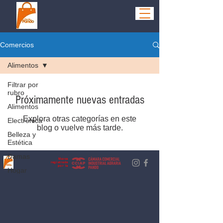
Comercios
Alimentos
Filtrar por
rubro
Próximamente nuevas entradas
Alimentos
Explora otras categorías en este
Electrónica
blog o vuelve más tarde.
Belleza y
Estética
Damas
Marca
registrada
por la
Hogar
Hombres
Niños
Ocio