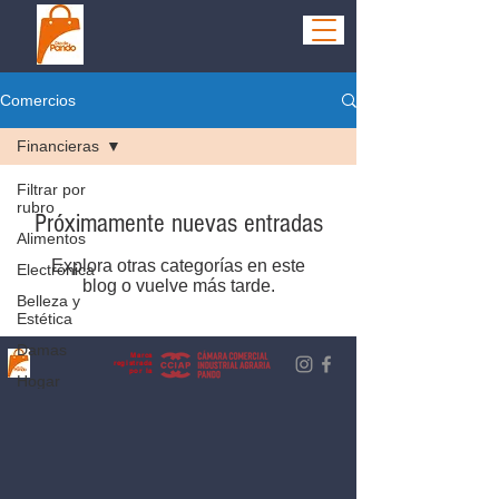
Comercios
Financieras
Filtrar por
rubro
Próximamente nuevas entradas
Alimentos
Explora otras categorías en este
Electrónica
blog o vuelve más tarde.
Belleza y
Estética
Damas
Marca
registrada
por la
Hogar
Hombres
Niños
Ocio