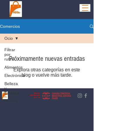
Comercios
Ocio
Filtrar
por
Próximamente nuevas entradas
rubro
Alimentos
Explora otras categorías en este
blog o vuelve más tarde.
Electrónica
Belleza
y
Estética
Marca
registrada
por la
Damas
Hogar
Hombres
Niños