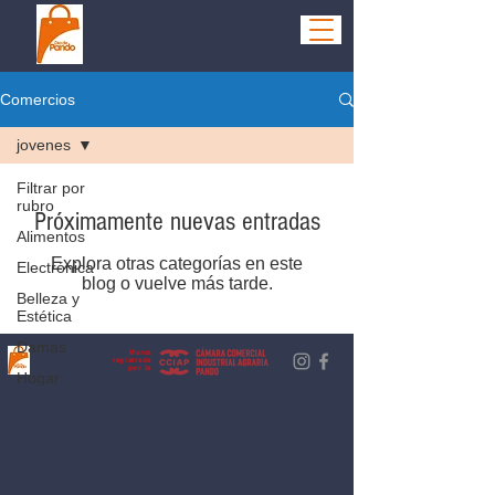
Comercios
jovenes
Filtrar por
rubro
Próximamente nuevas entradas
Alimentos
Explora otras categorías en este
Electrónica
blog o vuelve más tarde.
Belleza y
Estética
Damas
Marca
registrada
por la
Hogar
Hombres
Niños
Ocio