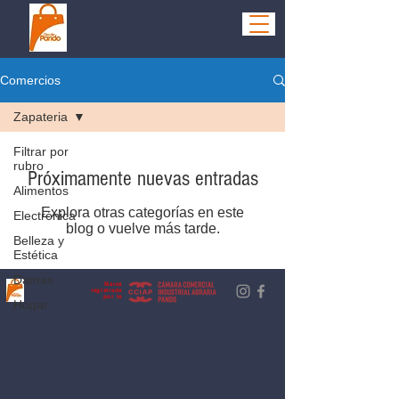
Comercios
Zapateria
Filtrar por
rubro
Próximamente nuevas entradas
Alimentos
Explora otras categorías en este
Electrónica
blog o vuelve más tarde.
Belleza y
Estética
Damas
Marca
registrada
por la
Hogar
Hombres
Niños
Ocio