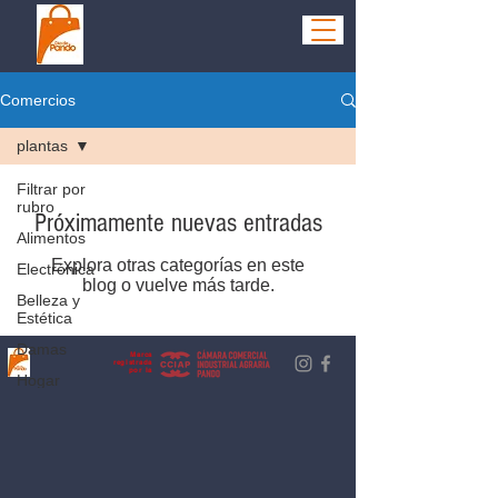
Comercios
plantas
Filtrar por
rubro
Próximamente nuevas entradas
Alimentos
Explora otras categorías en este
Electrónica
blog o vuelve más tarde.
Belleza y
Estética
Damas
Marca
registrada
por la
Hogar
Hombres
Niños
Ocio