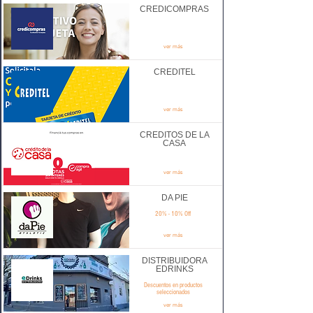
CREDICOMPRAS
ver más
CREDITEL
ver más
CREDITOS DE LA
CASA
ver más
DA PIE
20% - 10% Off
ver más
DISTRIBUIDORA
EDRINKS
Descuentos en productos
seleccionados
ver más