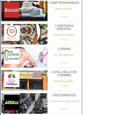
CONFITERIA BANZAI
Regalos especiales
ver más
CONFITERIA
ORIENTAL
Promociones especiales
ver más
COPANE
50% Off en afiliaciones
ver más
COTILLON LO DE
CARMIÑA
Descuentos especiales
ver más
CREDI BIKERSS
10 % off en accesorios de la marca ls2
ver más