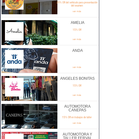
20% Off del vehículo para presentación
del examen
ver más
AMELIA
15% Off
ver más
ANDA
ver más
ANGELES BONITAS
15% Off
ver más
AUTOMOTORA
CANEPAS
15% Off en trabajos de taller
ver más
AUTOMOTORA Y
TALLER FERVAL