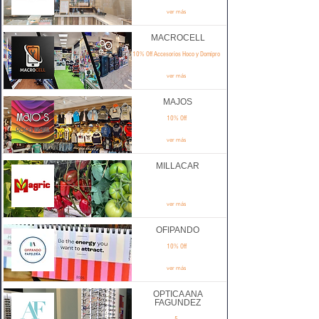
ver más
MACROCELL
10% Off Accesorios Hoco y Domipro
ver más
MAJOS
10% Off
ver más
MILLACAR
ver más
OFIPANDO
10% Off
ver más
OPTICA ANA
FAGUNDEZ