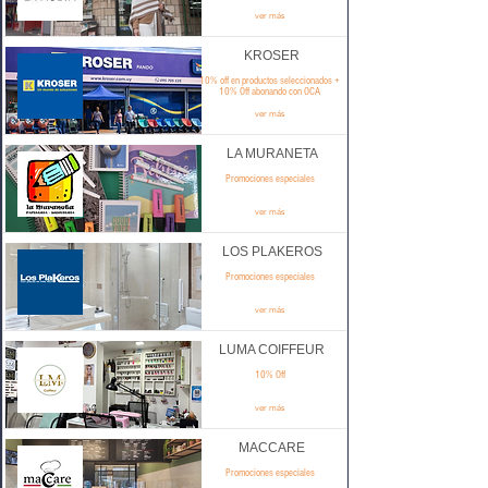
ver más
KROSER
10% off en productos seleccionados +
10% Off abonando con OCA
ver más
LA MURANETA
Promociones especiales
ver más
LOS PLAKEROS
Promociones especiales
ver más
LUMA COIFFEUR
10% Off
ver más
MACCARE
Promociones especiales