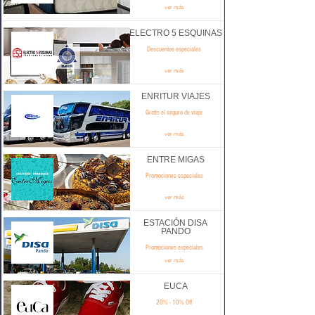
ver más
ELECTRO 5 ESQUINAS
Descuentos especiales
ver más
ENRITUR VIAJES
Gratis el seguro de viaje
ver más
ENTRE MIGAS
Promociones especiales
ver más
ESTACIÓN DISA
PANDO
Promociones especiales
ver más
EUCA
20% - 10% Off