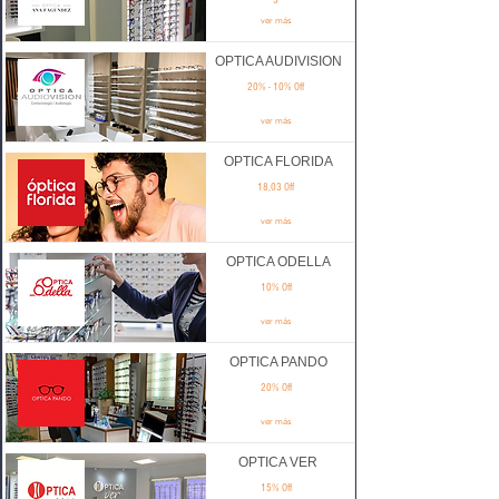
5
ver más
OPTICA AUDIVISION
20% - 10% Off
ver más
OPTICA FLORIDA
18,03 Off
ver más
OPTICA ODELLA
10% Off
ver más
OPTICA PANDO
20% Off
ver más
OPTICA VER
15% Off