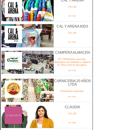
CAL Y ARENA
10% Off
ver más
CAL Y ARENA KIDS
10% Off
ver más
CAMPERA ALMACEN
10% Off Alimentos mascotas,
indumentaria, herramientas y regalería
5% Off en resto de mercadería.
ver más
CARNICERIA 20 AÑOS
LTDA
Promociones especiales
ver más
CLAUDIA
15% Off
ver más