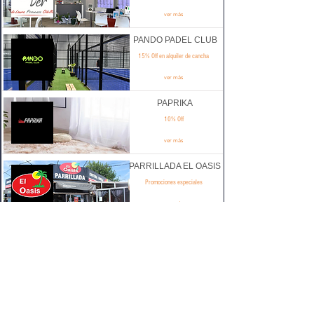
ver más
PANDO PADEL CLUB
15% Off en alquiler de cancha
ver más
PAPRIKA
10% Off
ver más
PARRILLADA EL OASIS
Promociones especiales
ver más
PAÑALERA Y
PERFUMERÍA BELA
10% Off (excepto pañales)
ver más
PLAZA PINDO
Promociones especiales