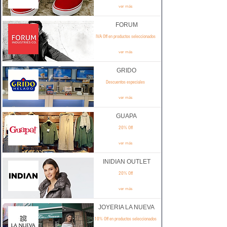
ver más
FORUM
IVA Off en productos seleccionados
ver más
GRIDO
Descuentos especiales
ver más
GUAPA
20% Off
ver más
INIDIAN OUTLET
20% Off
ver más
JOYERIA LA NUEVA
10% Off en productos seleccionados