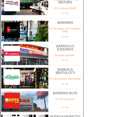
MOTORS
20% en baterías HELIAR
ver más
BARARRO
15% Off contado o 10% Off debito o
crédito
ver más
BARRACA 5
ESQUINAS
Descuentos especiales
ver más
BARRACA
BERTOLOTTI
10% Off en productos seleccionados
ver más
BATERIAS RUTA
10% Off en linea Varta
ver más
BODEGA FAVRETTO