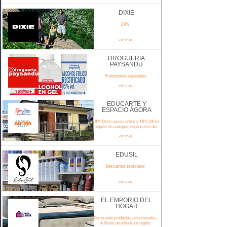
DIXIE
20%
ver más
DROGUERIA
PAYSANDU
Promociones especiales
ver más
EDUCARTE Y
ESPACIO ÁGORA
20% Off en cursos online y 10% Off en
alquiler de cualquier espacio ese día
ver más
EDUSIL
Descuentos especiales
ver más
EL EMPORIO DEL
HOGAR
Comprando productos seleccionados,
te llevás un artículo de regalo.